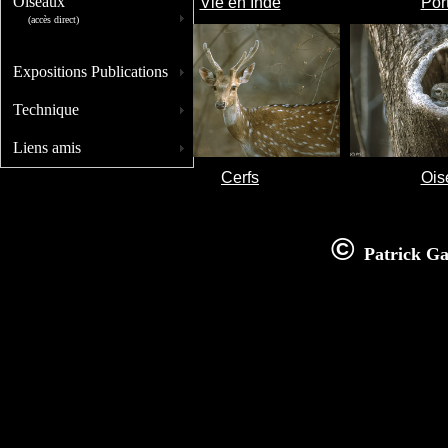
Oiseaux
Vie en Inde
Port
(accès direct)
Expositions Publications
Technique
Liens amis
Cerfs
Ois
© 
Patrick Gal